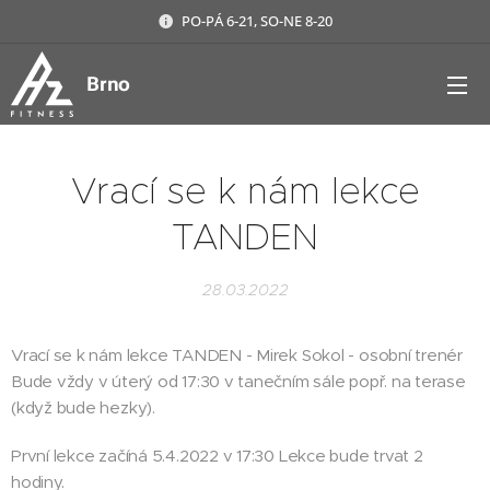
PO-PÁ 6-21, SO-NE 8-20
Brno
Vrací se k nám lekce
TANDEN
28.03.2022
Vrací se k nám lekce TANDEN - Mirek Sokol - osobní trenér
Bude vždy v úterý od 17:30 v tanečním sále popř. na terase
(když bude hezky).
První lekce začíná 5.4.2022 v 17:30 Lekce bude trvat 2
hodiny.