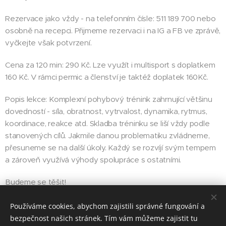
Rezervace jako vždy - na telefonním čísle: 511 189 700 nebo
osobně na recepci. Přijmeme rezervaci i na IG a FB ve zprávě,
vyčkejte však potvrzení.
Cena za 120 min: 290 Kč. Lze využít i multisport s doplatkem
160 Kč. V rámci permic a členství je taktéž doplatek 160Kč.
Popis lekce: Komplexní pohybový trénink zahrnující většinu
dovedností - síla, obratnost, vytrvalost, dynamika, rytmus,
koordinace, reakce atd. Skladba tréninku se liší vždy podle
stanovených cílů. Jakmile danou problematiku zvládneme,
přesuneme se na další úkoly. Každý se rozvíjí svým tempem
a zároveň využívá výhody spolupráce s ostatními.
Budeme se těšit!
Používáme cookies, abychom zajistili správné fungování a
bezpečnost našich stránek. Tím vám můžeme zajistit tu
Share