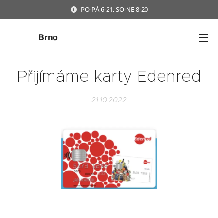
PO-PÁ 6-21, SO-NE 8-20
Brno
Přijímáme karty Edenred
21.10.2022