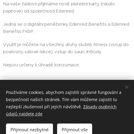
Na vaše žádosti přijímáme nově platební karty (nikoliv
papírové) od společnosti Edenred.
Jedná se o digitální peněženky Edenred Benefits a Edenred
Benefits FKSP.
Využít je můžete na všechny druhy služeb fitness (vstup do
posilovny, sálové lekce), vstup do saun, InBody.
Nejsou určeny k úhradě konzumace.
Používáme cookies, abychom zajistili správné fungování a
bezpečnost našich stránek. Tím vám můžeme zajistit tu
Share
nejlepší zkušenost při jejich návštěvě.
Zásady osobních
údajů najdete zde
Přijmout nezbytné
Přijmout vše