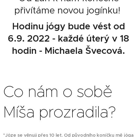
přivítáme novou jogínku!
Hodinu jógy bude vést od
6.9. 2022 - každé úterý v 18
hodin - Michaela Švecová.
Co nám o sobě
Míša prozradila?
"Józe se věnuji přes 10 let. Od původního koníčku mě jóga