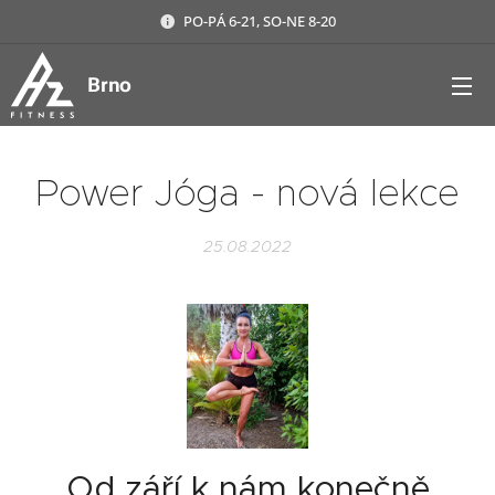
PO-PÁ 6-21, SO-NE 8-20
Brno
Power Jóga - nová lekce
25.08.2022
Od září k nám konečně