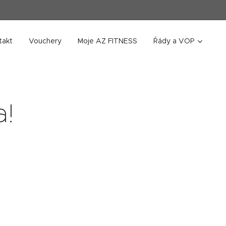
takt
Vouchery
Moje AZ FITNESS
Řády a VOP
a!