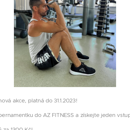
ová akce, platná do 31.1.2023!
pernamentku do AZ FITNESS a získejte jeden vst
ů za 1300 Kč!