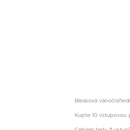
Blesková vánoční/ledn
Kupte 10 vstupovou 
Celkem tedy 11 vstup