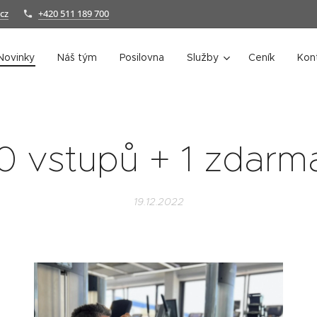
cz
+420 511 189 700
Novinky
Náš tým
Posilovna
Služby
Ceník
Kon
0 vstupů + 1 zdarm
19.12.2022