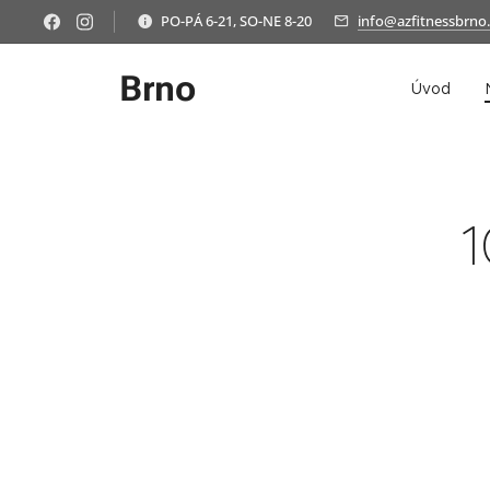
PO-PÁ 6-21, SO-NE 8-20
info@azfitnessbrno.
Brno
Úvod
1